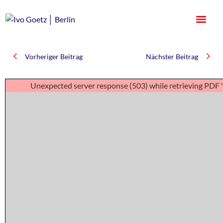
Vorheriger Beitrag
Nächster Beitrag
Unexpected server response (503) while retrieving PDF